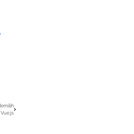
a
emilih
 Vue.js