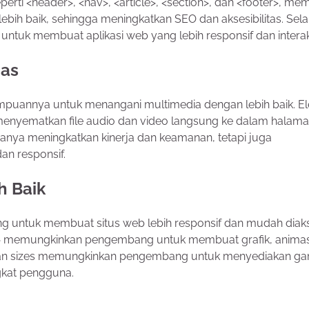
rti <header>, <nav>, <article>, <section>, dan <footer>, m
h baik, sehingga meningkatkan SEO dan aksesibilitas. Selain
uk membuat aplikasi web yang lebih responsif dan interakt
uas
ampuannya untuk menangani multimedia dengan lebih baik. E
nyematkan file audio dan video langsung ke dalam halam
 hanya meningkatkan kinerja dan keamanan, tetapi juga
n responsif.
h Baik
g untuk membuat situs web lebih responsif dan mudah diak
s> memungkinkan pengembang untuk membuat grafik, animas
et dan sizes memungkinkan pengembang untuk menyediakan g
gkat pengguna.