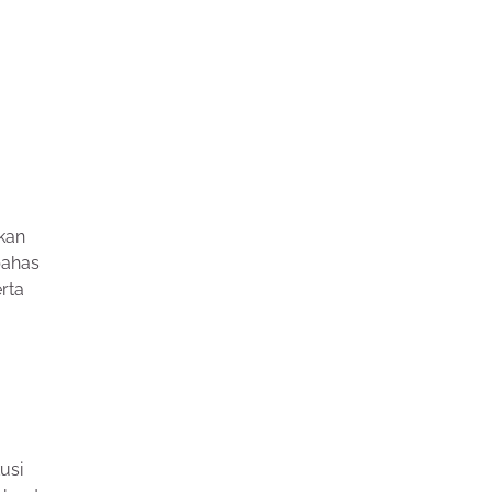
kan
bahas
rta
usi