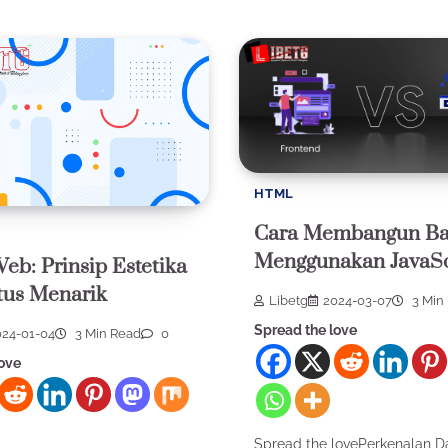
HTML
Cara Membangun Ba
Menggunakan JavaSc
eb: Prinsip Estetika
tus Menarik
Libetg
2024-03-07
3 Min
Spread the love
024-01-04
3 Min Read
0
love
Spread the lovePerkenalan D