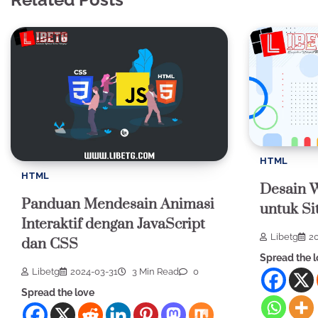
HTML
HTML
Desain W
Panduan Mendesain Animasi
untuk Si
Interaktif dengan JavaScript
Libetg
2
dan CSS
Spread the 
Libetg
2024-03-31
3 Min Read
0
Spread the love