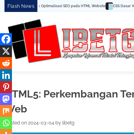
Skip
Flash News
s dan Trik Optimalisasi SEO pada HTML Website
CSS Dasar: Menghias Ha
to
content
HTML5: Perkembangan Te
Web
Posted on
2024-03-04
by
libetg