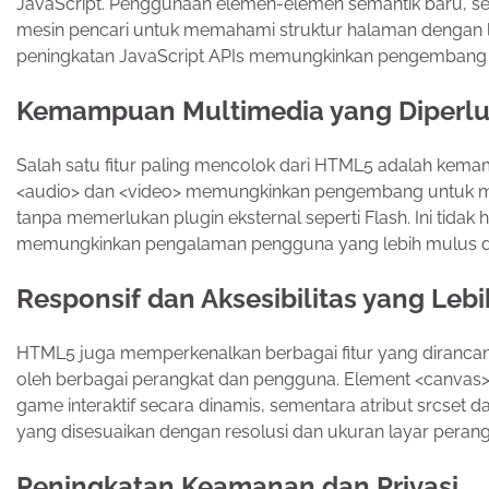
JavaScript. Penggunaan elemen-elemen semantik baru, sepe
mesin pencari untuk memahami struktur halaman dengan lebi
peningkatan JavaScript APIs memungkinkan pengembang unt
Kemampuan Multimedia yang Diperl
Salah satu fitur paling mencolok dari HTML5 adalah kem
<audio> dan <video> memungkinkan pengembang untuk me
tanpa memerlukan plugin eksternal seperti Flash. Ini tidak
memungkinkan pengalaman pengguna yang lebih mulus da
Responsif dan Aksesibilitas yang Lebi
HTML5 juga memperkenalkan berbagai fitur yang dirancan
oleh berbagai perangkat dan pengguna. Element <canva
game interaktif secara dinamis, sementara atribut srcs
yang disesuaikan dengan resolusi dan ukuran layar peran
Peningkatan Keamanan dan Privasi