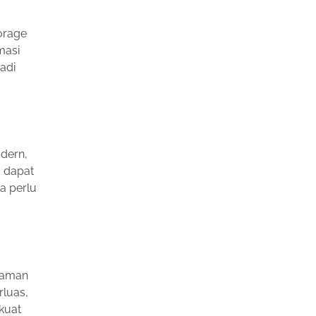
orage
masi
adi
dern,
g dapat
a perlu
laman
rluas,
 kuat