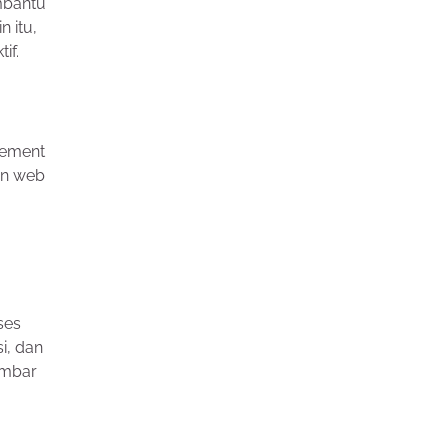
embantu
 itu,
if.
lement
an web
ses
i, dan
ambar