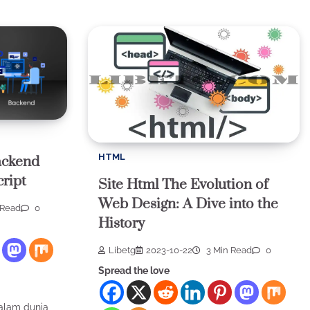
HTML
ckend
ript
Site Html The Evolution of
Web Design: A Dive into the
 Read
0
History
Libetg
2023-10-22
3 Min Read
0
Spread the love
alam dunia