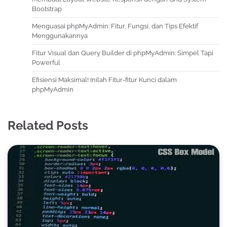
Bootstrap
Menguasai phpMyAdmin: Fitur, Fungsi, dan Tips Efektif
Menggunakannya
Fitur Visual dan Query Builder di phpMyAdmin: Simpel Tapi
Powerful
Efisiensi Maksimal! Inilah Fitur-fitur Kunci dalam
phpMyAdmin
Related Posts