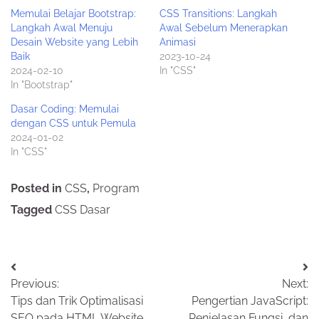
Memulai Belajar Bootstrap:
CSS Transitions: Langkah
Langkah Awal Menuju
Awal Sebelum Menerapkan
Desain Website yang Lebih
Animasi
Baik
2023-10-24
2024-02-10
In "CSS"
In "Bootstrap"
Dasar Coding: Memulai
dengan CSS untuk Pemula
2024-01-02
In "CSS"
Posted in
CSS
,
Program
Tagged
CSS Dasar
Post
Previous:
Next:
navigation
Tips dan Trik Optimalisasi
Pengertian JavaScript:
SEO pada HTML Website
Penjelasan Fungsi, dan