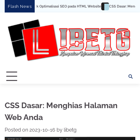
Skip
Flash News
ips dan Trik Optimalisasi SEO pada HTML Website
CSS Dasar: Menghias Halama
to
content
CSS Dasar: Menghias Halaman
Web Anda
Posted on
2023-10-16
by
libetg