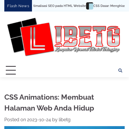
Skip
Flash News
 dan Trik Optimalisasi SEO pada HTML Website
CSS Dasar: Menghias Halaman We
to
content
CSS Animations: Membuat
Halaman Web Anda Hidup
Posted on
2023-10-24
by
libetg