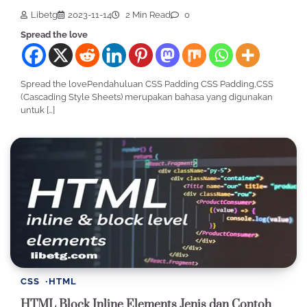
Libetg
2023-11-14
2 Min Read
0
Spread the love
Spread the lovePendahuluan CSS Padding CSS Padding,CSS
(Cascading Style Sheets) merupakan bahasa yang digunakan
untuk […]
CSS
HTML
HTML Block Inline Elements Jenis dan Contoh