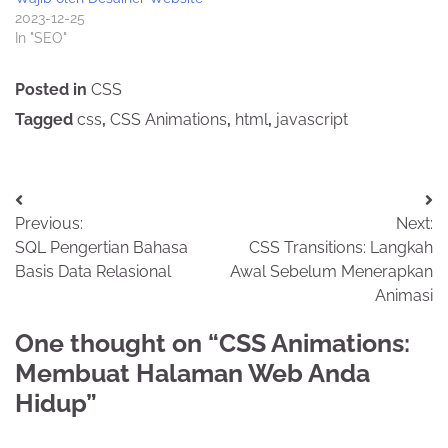
2023-12-25
In "SEO"
Posted in
CSS
Tagged
css
,
CSS Animations
,
html
,
javascript
Post
Previous:
Next:
navigation
SQL Pengertian Bahasa
CSS Transitions: Langkah
Basis Data Relasional
Awal Sebelum Menerapkan
Animasi
One thought on “
CSS Animations:
Membuat Halaman Web Anda
Hidup
”