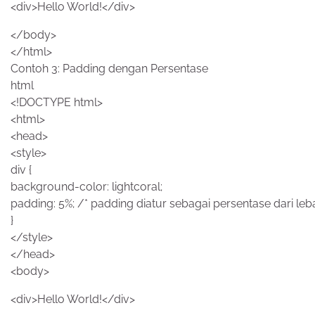
<div>Hello World!</div>
</body>
</html>
Contoh 3: Padding dengan Persentase
html
<!DOCTYPE html>
<html>
<head>
<style>
div {
background-color: lightcoral;
padding: 5%; /* padding diatur sebagai persentase dari leb
}
</style>
</head>
<body>
<div>Hello World!</div>