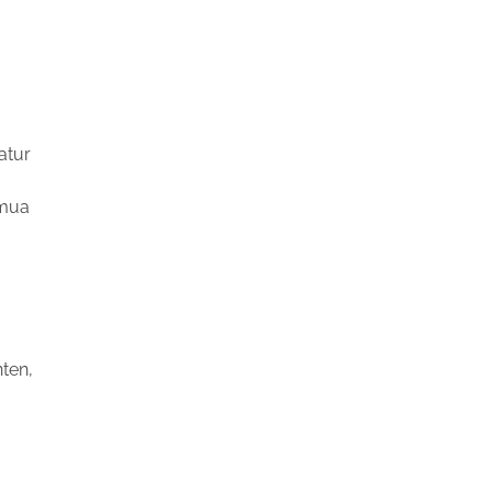
atur
emua
ten,