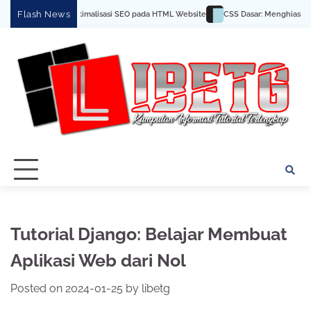
Skip
Flash News
s dan Trik Optimalisasi SEO pada HTML Website
CSS Dasar: Menghias Halaman W
to
content
Tutorial Django: Belajar Membuat
Aplikasi Web dari Nol
Posted on
2024-01-25
by
libetg