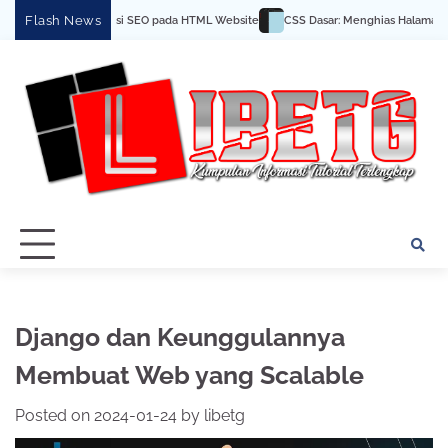
Skip
Flash News
k Optimalisasi SEO pada HTML Website
CSS Dasar: Menghias Halaman Web Anda
to
content
Django dan Keunggulannya
Membuat Web yang Scalable
Posted on
2024-01-24
by
libetg