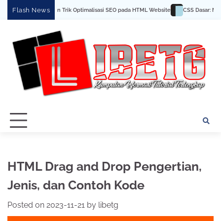
Skip
Flash News
Tips dan Trik Optimalisasi SEO pada HTML Website
CSS Dasar: Menghias Ha
to
content
HTML Drag and Drop Pengertian,
Jenis, dan Contoh Kode
Posted on
2023-11-21
by
libetg