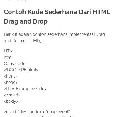
Contoh Kode Sederhana Dari HTML
Drag and Drop
Berikut adalah contoh sederhana implementasi Drag
and Drop di HTML5:
HTML
html
Copy code
<!DOCTYPE html>
<html>
<head>
<title> Example</title>
</head>
<body>
<div id=”div1″ ondrop=”drop(event)”