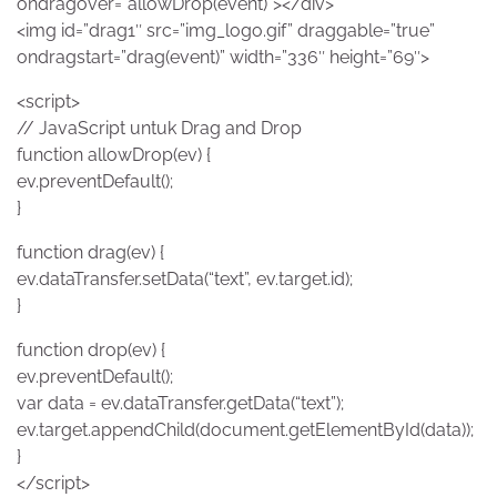
ondragover=”allowDrop(event)”></div>
<img id=”drag1″ src=”img_logo.gif” draggable=”true”
ondragstart=”drag(event)” width=”336″ height=”69″>
<script>
// JavaScript untuk Drag and Drop
function allowDrop(ev) {
ev.preventDefault();
}
function drag(ev) {
ev.dataTransfer.setData(“text”, ev.target.id);
}
function drop(ev) {
ev.preventDefault();
var data = ev.dataTransfer.getData(“text”);
ev.target.appendChild(document.getElementById(data));
}
</script>