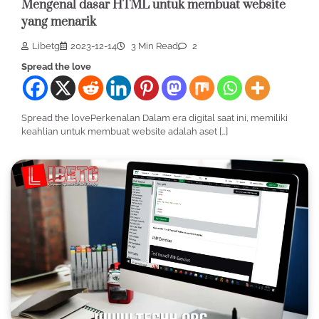
Mengenal dasar HTML untuk membuat website
yang menarik
Libetg
2023-12-14
3 Min Read
2
Spread the love
Spread the lovePerkenalan Dalam era digital saat ini, memiliki
keahlian untuk membuat website adalah aset […]