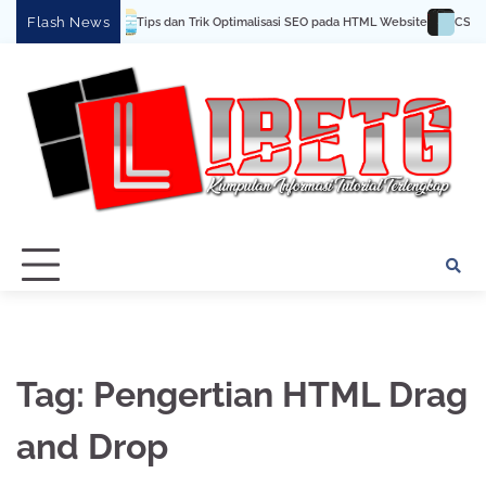
Skip
Flash News
Tips dan Trik Optimalisasi SEO pada HTML Website
CSS Da
to
content
Tag:
Pengertian HTML Drag
and Drop