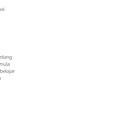
ai
ntang
emula
belajar
n