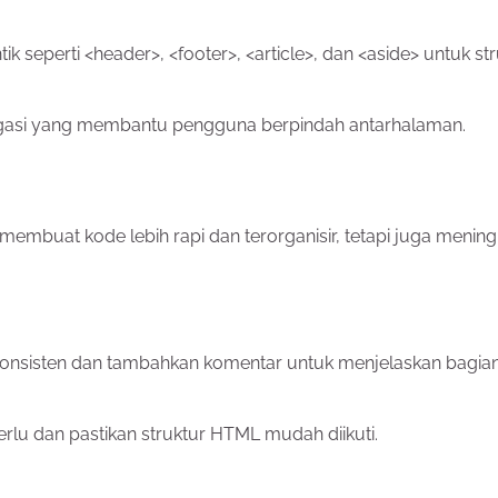
perti <header>, <footer>, <article>, dan <aside> untuk str
gasi yang membantu pengguna berpindah antarhalaman.
membuat kode lebih rapi dan terorganisir, tetapi juga menin
konsisten dan tambahkan komentar untuk menjelaskan bagia
erlu dan pastikan struktur HTML mudah diikuti.