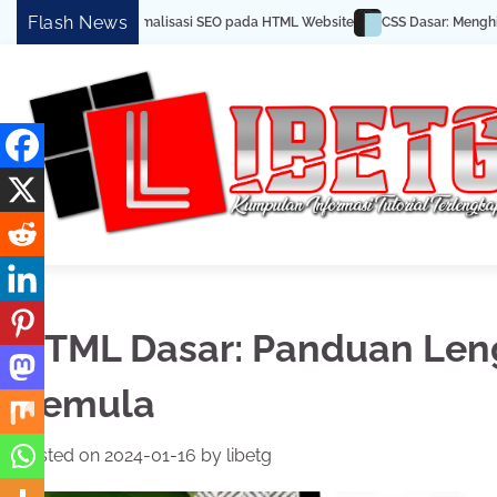
Skip
Flash News
 Optimalisasi SEO pada HTML Website
CSS Dasar: Menghias Halaman Web 
to
content
HTML Dasar: Panduan Le
Pemula
Posted on
2024-01-16
by
libetg