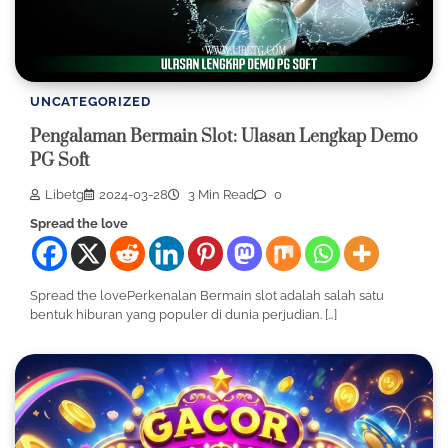
UNCATEGORIZED
Pengalaman Bermain Slot: Ulasan Lengkap Demo
PG Soft
Libetg
2024-03-28
3 Min Read
0
Spread the love
Spread the lovePerkenalan Bermain slot adalah salah satu
bentuk hiburan yang populer di dunia perjudian. […]