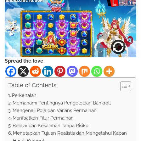
Spread the love
Table of Contents
Perkenalan
Memahami Pentingnya Pengelolaan Bankroll
Mengenali Pola dan Varians Permainan
Manfaatkan Fitur Permainan
Belajar dari Kesalahan Tanpa Risiko
Menetapkan Tujuan Realistis dan Mengetahui Kapan
Harus Berhenti