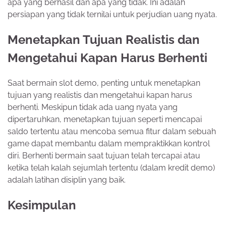
apa yang berhasil dan apa yang tidak. Ini adalah
persiapan yang tidak ternilai untuk perjudian uang nyata.
Menetapkan Tujuan Realistis dan
Mengetahui Kapan Harus Berhenti
Saat bermain slot demo, penting untuk menetapkan
tujuan yang realistis dan mengetahui kapan harus
berhenti. Meskipun tidak ada uang nyata yang
dipertaruhkan, menetapkan tujuan seperti mencapai
saldo tertentu atau mencoba semua fitur dalam sebuah
game dapat membantu dalam mempraktikkan kontrol
diri. Berhenti bermain saat tujuan telah tercapai atau
ketika telah kalah sejumlah tertentu (dalam kredit demo)
adalah latihan disiplin yang baik.
Kesimpulan