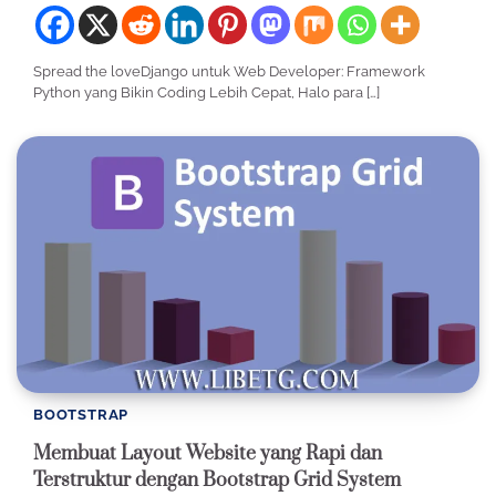
Spread the loveDjango untuk Web Developer: Framework
Python yang Bikin Coding Lebih Cepat, Halo para […]
BOOTSTRAP
Membuat Layout Website yang Rapi dan
Terstruktur dengan Bootstrap Grid System