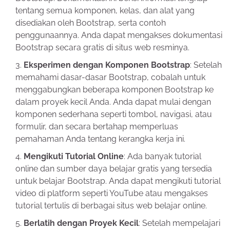
tentang semua komponen, kelas, dan alat yang
disediakan oleh Bootstrap, serta contoh
penggunaannya. Anda dapat mengakses dokumentasi
Bootstrap secara gratis di situs web resminya.
Eksperimen dengan Komponen Bootstrap
: Setelah
memahami dasar-dasar Bootstrap, cobalah untuk
menggabungkan beberapa komponen Bootstrap ke
dalam proyek kecil Anda. Anda dapat mulai dengan
komponen sederhana seperti tombol, navigasi, atau
formulir, dan secara bertahap memperluas
pemahaman Anda tentang kerangka kerja ini.
Mengikuti Tutorial Online
: Ada banyak tutorial
online dan sumber daya belajar gratis yang tersedia
untuk belajar Bootstrap. Anda dapat mengikuti tutorial
video di platform seperti YouTube atau mengakses
tutorial tertulis di berbagai situs web belajar online.
Berlatih dengan Proyek Kecil
: Setelah mempelajari