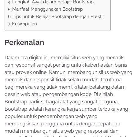
Langkah Awal dalam Belajar Bootstrap
Manfaat Menggunakan Bootstrap
Tips untuk Belajar Bootstrap dengan Efektif
Kesimpulan
Perkenalan
Dalam era digital ini, memiliki situs web yang menarik
dan responsif sangat penting untuk keberhasilan bisnis
atau proyek online. Namun, membangun situs web yang
menarik dan responsif tidak selalu mudah, terutama
bagi mereka yang tidak memiliki latar belakang dalam
desain web atau pengembangan kode. Di sinilah
Bootstrap hadir sebagai alat yang sangat berguna.
Bootstrap adalah kerangka kerja sumber terbuka yang
populer untuk pengembangan web yang
memungkinkan pengguna untuk dengan cepat dan
mudah membangun situs web yang responsif dan