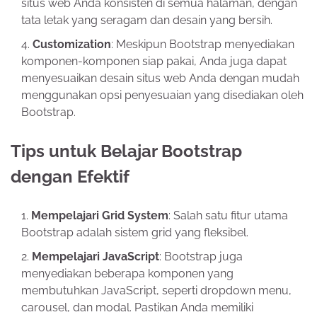
situs web Anda konsisten di semua halaman, dengan
tata letak yang seragam dan desain yang bersih.
Customization
: Meskipun Bootstrap menyediakan
komponen-komponen siap pakai, Anda juga dapat
menyesuaikan desain situs web Anda dengan mudah
menggunakan opsi penyesuaian yang disediakan oleh
Bootstrap.
Tips untuk Belajar Bootstrap
dengan Efektif
Mempelajari Grid System
: Salah satu fitur utama
Bootstrap adalah sistem grid yang fleksibel.
Mempelajari JavaScript
: Bootstrap juga
menyediakan beberapa komponen yang
membutuhkan JavaScript, seperti dropdown menu,
carousel, dan modal. Pastikan Anda memiliki