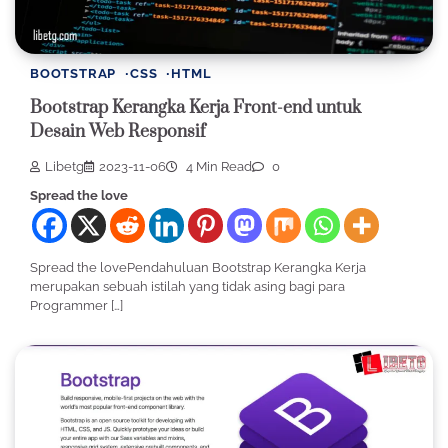
BOOTSTRAP
CSS
HTML
Bootstrap Kerangka Kerja Front-end untuk
Desain Web Responsif
Libetg
2023-11-06
4 Min Read
0
Spread the love
Spread the lovePendahuluan Bootstrap Kerangka Kerja
merupakan sebuah istilah yang tidak asing bagi para
Programmer […]