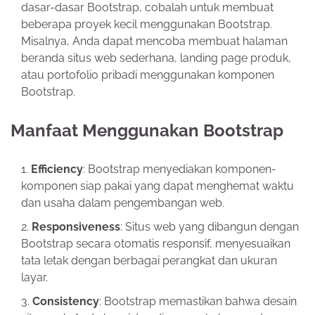
dasar-dasar Bootstrap, cobalah untuk membuat
beberapa proyek kecil menggunakan Bootstrap.
Misalnya, Anda dapat mencoba membuat halaman
beranda situs web sederhana, landing page produk,
atau portofolio pribadi menggunakan komponen
Bootstrap.
Manfaat Menggunakan Bootstrap
Efficiency
: Bootstrap menyediakan komponen-
komponen siap pakai yang dapat menghemat waktu
dan usaha dalam pengembangan web.
Responsiveness
: Situs web yang dibangun dengan
Bootstrap secara otomatis responsif, menyesuaikan
tata letak dengan berbagai perangkat dan ukuran
layar.
Consistency
: Bootstrap memastikan bahwa desain