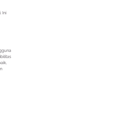
 Ini
gguna
ilitas
aik,
an