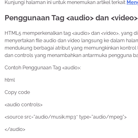
Kunjungi halaman ini untuk menemukan artikel terkait
Meng
Penggunaan Tag <audio> dan <video>
HTML5 memperkenalkan tag <audio> dan <video>, yang
menyertakan file audio dan video langsung ke dalam halam
mendukung berbagai atribut yang memungkinkan kontrol leb
dan controls yang menambahkan antarmuka pengguna ba
Contoh Penggunaan Tag <audio>:
html
Copy code
<audio controls>
<source src=”audio/musik.mp3″ type=”audio/mpeg”>
</audio>