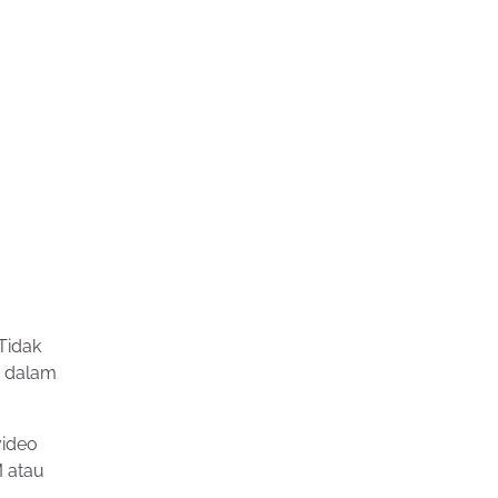
Tidak
a dalam
video
M atau