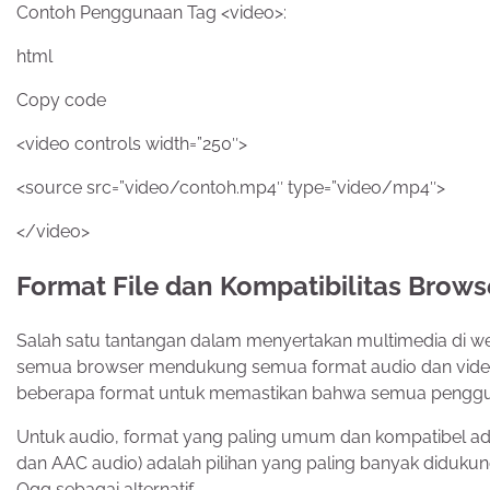
Contoh Penggunaan Tag <video>:
html
Copy code
<video controls width=”250″>
<source src=”video/contoh.mp4″ type=”video/mp4″>
</video>
Format File dan Kompatibilitas Brow
Salah satu tantangan dalam menyertakan multimedia di web 
semua browser mendukung semua format audio dan video,
beberapa format untuk memastikan bahwa semua pengg
Untuk audio, format yang paling umum dan kompatibel a
dan AAC audio) adalah pilihan yang paling banyak diduku
Ogg sebagai alternatif.