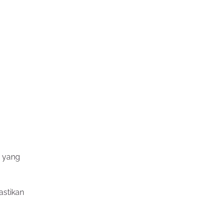
b yang
stikan