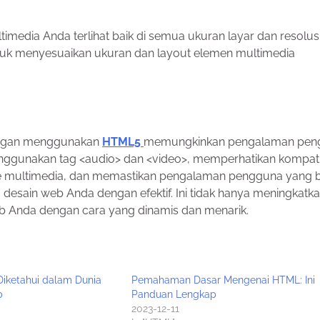
imedia Anda terlihat baik di semua ukuran layar dan resolusi.
k menyesuaikan ukuran dan layout elemen multimedia
engan menggunakan
HTML5
memungkinkan pengalaman pen
nggunakan tag <audio> dan <video>, memperhatikan kompatib
file multimedia, dan memastikan pengalaman pengguna yang b
desain web Anda dengan efektif. Ini tidak hanya meningkatk
b Anda dengan cara yang dinamis dan menarik.
Diketahui dalam Dunia
Pemahaman Dasar Mengenai HTML: Ini
b
Panduan Lengkap
2023-12-11