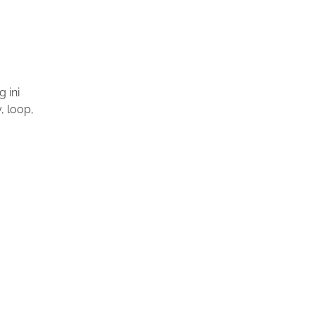
 ini
, loop,