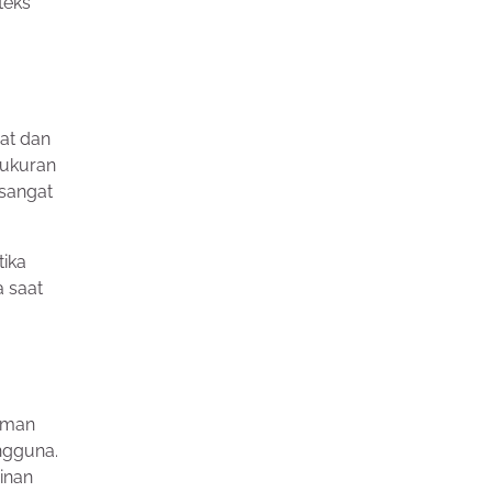
teks
at dan
 ukuran
 sangat
tika
a saat
aman
engguna.
inan