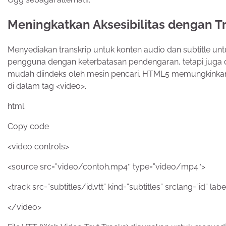
Meningkatkan Aksesibilitas dengan Tr
Menyediakan transkrip untuk konten audio dan subtitle unt
pengguna dengan keterbatasan pendengaran, tetapi jug
mudah diindeks oleh mesin pencari. HTML5 memungkinka
di dalam tag <video>.
html
Copy code
<video controls>
<source src=”video/contoh.mp4″ type=”video/mp4″>
<track src=”subtitles/id.vtt” kind=”subtitles” srclang=”id” lab
</video>