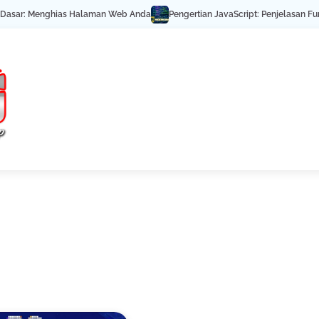
sar: Menghias Halaman Web Anda
Pengertian JavaScript: Penjelasan Fungs