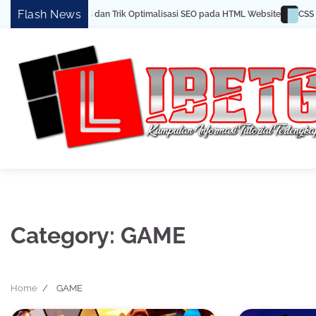
Skip
Flash News
Tips dan Trik Optimalisasi SEO pada HTML Website
CSS Da
to
content
Category:
GAME
Home
GAME