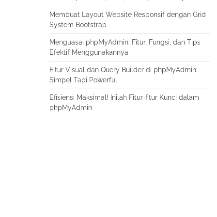
Membuat Layout Website Responsif dengan Grid
System Bootstrap
Menguasai phpMyAdmin: Fitur, Fungsi, dan Tips
Efektif Menggunakannya
Fitur Visual dan Query Builder di phpMyAdmin:
Simpel Tapi Powerful
Efisiensi Maksimal! Inilah Fitur-fitur Kunci dalam
phpMyAdmin