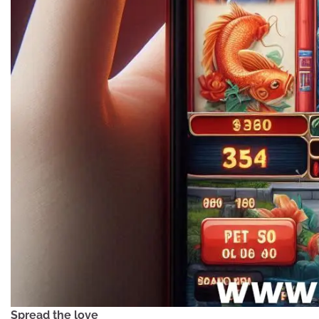
Spread the love