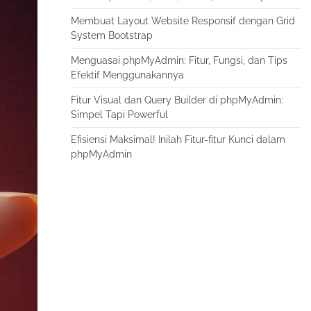
Membuat Layout Website Responsif dengan Grid
System Bootstrap
Menguasai phpMyAdmin: Fitur, Fungsi, dan Tips
Efektif Menggunakannya
Fitur Visual dan Query Builder di phpMyAdmin:
Simpel Tapi Powerful
Efisiensi Maksimal! Inilah Fitur-fitur Kunci dalam
phpMyAdmin