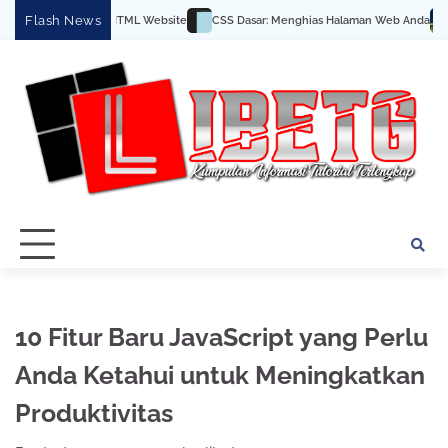
Skip
Flash News
si SEO pada HTML Website
CSS Dasar: Menghias Halaman Web Anda
Pengertia
to
content
10 Fitur Baru JavaScript yang Perlu
Anda Ketahui untuk Meningkatkan
Produktivitas