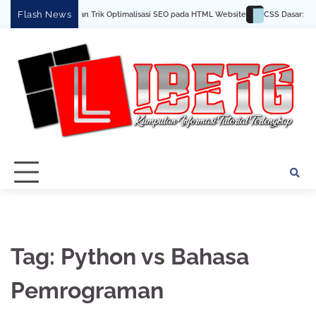
Skip
Flash News
Tips dan Trik Optimalisasi SEO pada HTML Website
CSS Dasar: Me
to
content
Tag:
Python vs Bahasa
Pemrograman