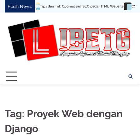
Skip
Flash News
Tips dan Trik Optimalisasi SEO pada HTML Website
CSS Da
to
content
Tag:
Proyek Web dengan
Django