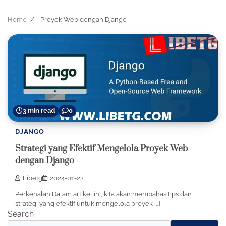
Home
Proyek Web dengan Django
3 min read
0
DJANGO
Strategi yang Efektif Mengelola Proyek Web
dengan Django
Libetg
2024-01-22
Perkenalan Dalam artikel ini, kita akan membahas tips dan
strategi yang efektif untuk mengelola proyek […]
Search