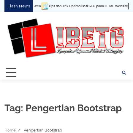
Skip
Flash News
Cara Buat Halaman Web
Tips dan Trik Optimalisasi SEO pada HTML Website
to
content
Tag:
Pengertian Bootstrap
Home
Pengertian Bootstrap