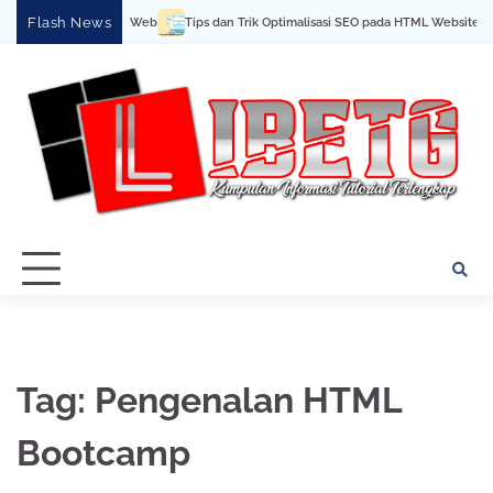
Skip
Flash News
 Cara Buat Halaman Web
Tips dan Trik Optimalisasi SEO pada HTML Website
to
content
Tag:
Pengenalan HTML
Bootcamp