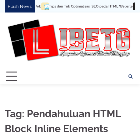
Skip
Flash News
ara Buat Halaman Web
Tips dan Trik Optimalisasi SEO pada HTML Website
C
to
content
Tag:
Pendahuluan HTML
Block Inline Elements