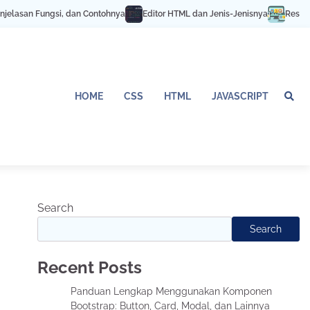
elasan Fungsi, dan Contohnya
Editor HTML dan Jenis-Jenisnya
Responsiv
HOME
CSS
HTML
JAVASCRIPT
Search
Search
Recent Posts
Panduan Lengkap Menggunakan Komponen
Bootstrap: Button, Card, Modal, dan Lainnya