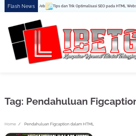
Skip
Flash News
Tips dan Trik Optimalisasi SEO pada HTML Website
to
content
Tag:
Pendahuluan Figcapti
Home
Pendahuluan Figcaption dalam HTML