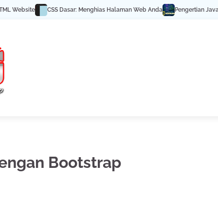
L Website
CSS Dasar: Menghias Halaman Web Anda
Pengertian JavaScr
engan Bootstrap