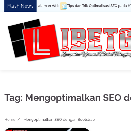
Skip
Flash News
Pemula Cara Buat Halaman Web
Tips dan Trik Optimalisasi SEO pada HTM
to
content
Tag:
Mengoptimalkan SEO d
Home
Mengoptimalkan SEO dengan Bootstrap