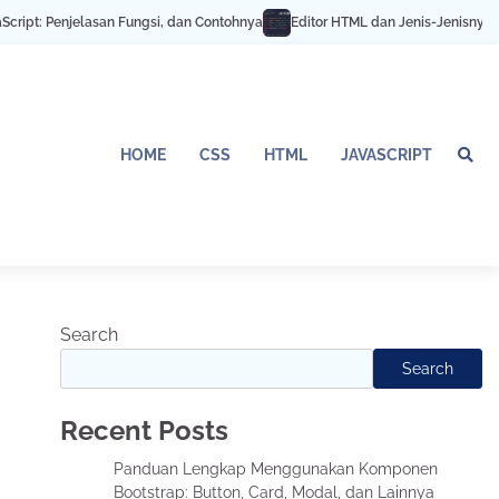
ipt: Penjelasan Fungsi, dan Contohnya
Editor HTML dan Jenis-Jenisnya
HOME
CSS
HTML
JAVASCRIPT
Search
Search
Recent Posts
Panduan Lengkap Menggunakan Komponen
Bootstrap: Button, Card, Modal, dan Lainnya