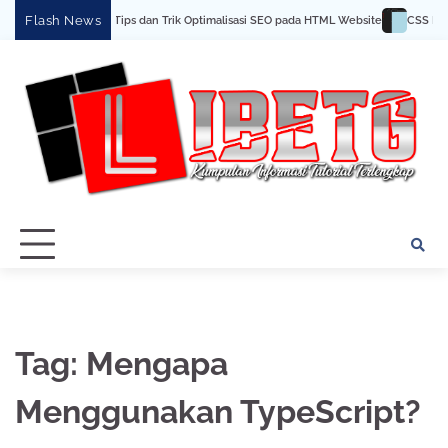
Skip
Flash News
Tips dan Trik Optimalisasi SEO pada HTML Website
CSS Dasa
to
content
Tag:
Mengapa
Menggunakan TypeScript?