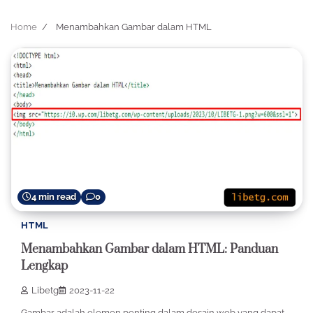
Home
Menambahkan Gambar dalam HTML
4 min read
0
HTML
Menambahkan Gambar dalam HTML: Panduan
Lengkap
Libetg
2023-11-22
Gambar adalah elemen penting dalam desain web yang dapat