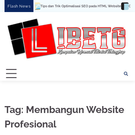
Skip
Flash News
Tips dan Trik Optimalisasi SEO pada HTML Website
CSS D
to
content
Tag:
Membangun Website
Profesional