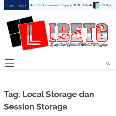
Skip
Flash News
Tips dan Trik Optimalisasi SEO pada HTML Website
CSS Dasar: M
to
content
Tag:
Local Storage dan
Session Storage