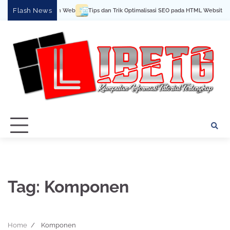
Skip
Flash News
a Cara Buat Halaman Web
Tips dan Trik Optimalisasi SEO pada HTML Website
to
content
Tag:
Komponen
Home
Komponen