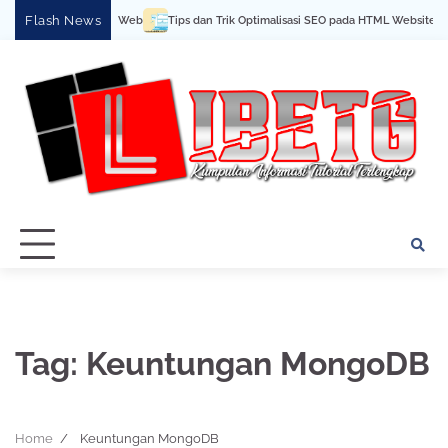
Skip
Flash News
 Cara Buat Halaman Web
Tips dan Trik Optimalisasi SEO pada HTML Website
to
content
Tag:
Keuntungan MongoDB
Home
Keuntungan MongoDB