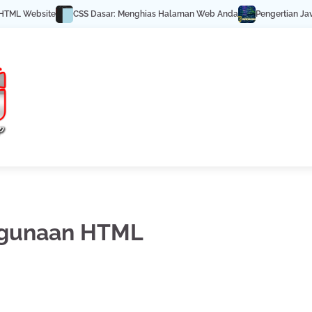
ML Website
CSS Dasar: Menghias Halaman Web Anda
Pengertian JavaSc
gunaan HTML