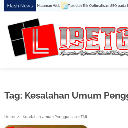
Skip
Flash News
 Pemula Cara Buat Halaman Web
Tips dan Trik Optimalisasi SEO pada HT
to
content
Tag:
Kesalahan Umum Peng
Home
Kesalahan Umum Penggunaan HTML