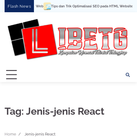
Skip
Flash News
Cara Buat Halaman Web
Tips dan Trik Optimalisasi SEO pada HTML Website
to
content
Tag:
Jenis-jenis React
Home
Jenis-jenis React