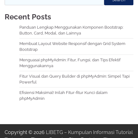
Recent Posts
Panduan Lengkap Menggunakan Komponen Bootstrap:
Button, Card, Modal, dan Lainnya
Membuat Layout Website Responsif dengan Grid System
Bootstrap
Menguasai phpMyAdmin: Fitur, Fungsi, dan Tips Efektif
Menggunakannya
Fitur Visual dan Query Builder di phpMyAdmin: Simpel Tapi
Powerful
Efisiensi Maksimal! Inilah Fitur-fitur Kunci dalam
phpMyAdmin
Copyright © 2026
LIBETG – Kumpulan Informasi Tutorial