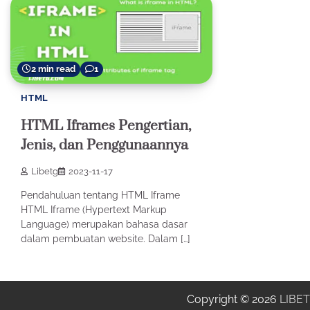
2 min read
1
HTML
HTML Iframes Pengertian,
Jenis, dan Penggunaannya
Libetg
2023-11-17
Pendahuluan tentang HTML Iframe
HTML Iframe (Hypertext Markup
Language) merupakan bahasa dasar
dalam pembuatan website. Dalam […]
Copyright © 2026
LIBET