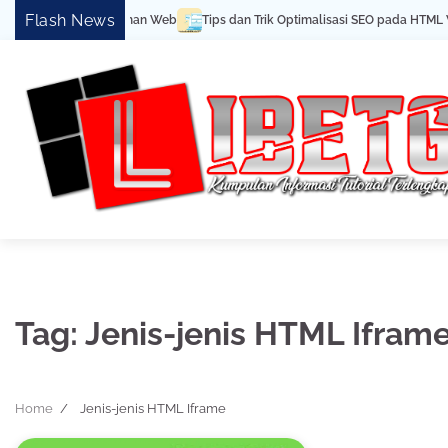
Skip
Flash News
la Cara Buat Halaman Web
Tips dan Trik Optimalisasi SEO pada HTML We
to
content
Tag:
Jenis-jenis HTML Ifram
Home
Jenis-jenis HTML Iframe