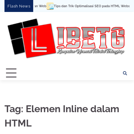
Skip
Flash News
la Cara Buat Halaman Web
Tips dan Trik Optimalisasi SEO pada HTML Website
to
content
Tag:
Elemen Inline dalam
HTML