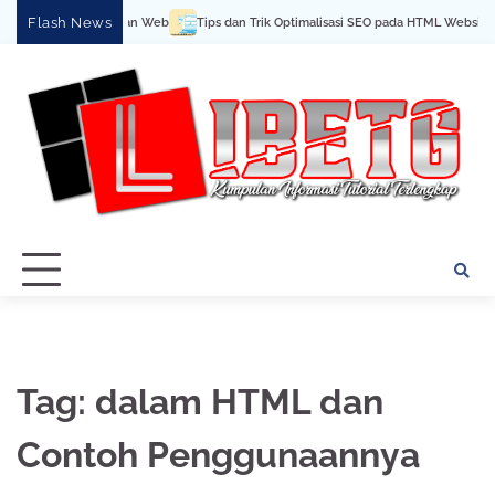
Skip
Flash News
la Cara Buat Halaman Web
Tips dan Trik Optimalisasi SEO pada HTML Website
to
content
Tag:
dalam HTML dan
Contoh Penggunaannya