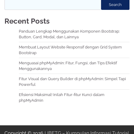
Search
Recent Posts
Panduan Lengkap Menggunakan Komponen Bootstrap:
Button, Card, Modal, dan Lainnya
Membuat Layout Website Responsif dengan Grid System
Bootstrap
Menguasai phpMyAdmin: Fitur, Fungsi, dan Tips Efektif
Menggunakannya
Fitur Visual dan Query Builder di phpMyAdmin: Simpel Tapi
Powerful
Efisiensi Maksimal! Inilah Fitur-fitur Kunci dalam
phpMyAdmin
Copyright © 2026
LIBETG – Kumpulan Informasi Tutorial