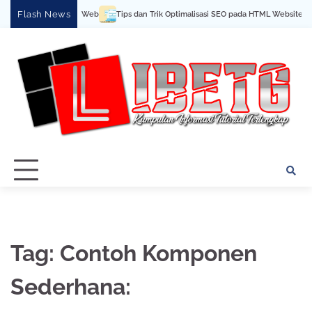
Skip
Flash News
Cara Buat Halaman Web
Tips dan Trik Optimalisasi SEO pada HTML Website
to
content
Tag:
Contoh Komponen
Sederhana: