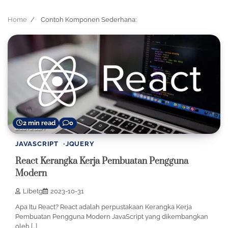
Home
Contoh Komponen Sederhana:
2 min read
0
JAVASCRIPT
JQUERY
React Kerangka Kerja Pembuatan Pengguna
Modern
Libetg
2023-10-31
Apa Itu React? React adalah perpustakaan Kerangka Kerja
Pembuatan Pengguna Modern JavaScript yang dikembangkan
oleh […]