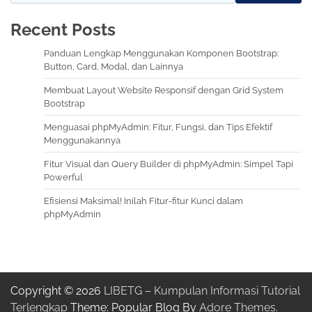
Recent Posts
Panduan Lengkap Menggunakan Komponen Bootstrap:
Button, Card, Modal, dan Lainnya
Membuat Layout Website Responsif dengan Grid System
Bootstrap
Menguasai phpMyAdmin: Fitur, Fungsi, dan Tips Efektif
Menggunakannya
Fitur Visual dan Query Builder di phpMyAdmin: Simpel Tapi
Powerful
Efisiensi Maksimal! Inilah Fitur-fitur Kunci dalam
phpMyAdmin
Copyright © 2026
LIBETG – Kumpulan Informasi Tutorial
Terlengkap
Theme: Popular Blog By
Adore Themes
.