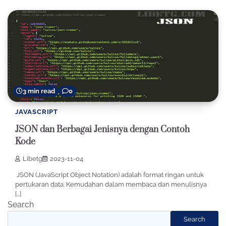
3 min read
0
JAVASCRIPT
JSON dan Berbagai Jenisnya dengan Contoh
Kode
Libetg
2023-11-04
JSON (JavaScript Object Notation) adalah format ringan untuk
pertukaran data. Kemudahan dalam membaca dan menulisnya
[…]
Search
Search