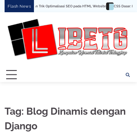
Skip
Flash News
Tips dan Trik Optimalisasi SEO pada HTML Website
CSS Dasar: Men
to
content
Tag:
Blog Dinamis dengan
Django