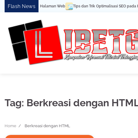
Skip
Flash News
k Pemula Cara Buat Halaman Web
Tips dan Trik Optimalisasi SEO pada HT
to
content
Tag:
Berkreasi dengan HTM
Home
Berkreasi dengan HTML