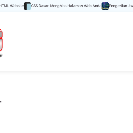
ML Website
CSS Dasar: Menghias Halaman Web Anda
Pengertian JavaSc
L