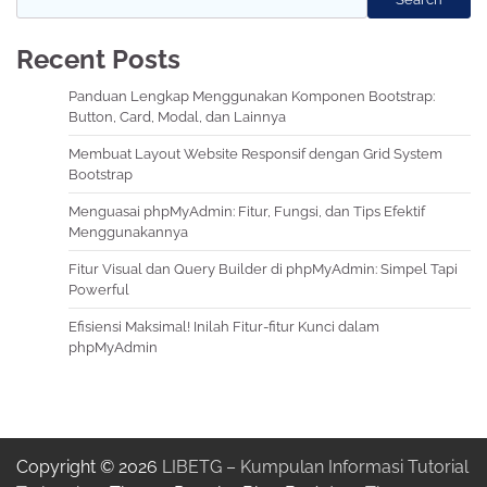
Recent Posts
Panduan Lengkap Menggunakan Komponen Bootstrap:
Button, Card, Modal, dan Lainnya
Membuat Layout Website Responsif dengan Grid System
Bootstrap
Menguasai phpMyAdmin: Fitur, Fungsi, dan Tips Efektif
Menggunakannya
Fitur Visual dan Query Builder di phpMyAdmin: Simpel Tapi
Powerful
Efisiensi Maksimal! Inilah Fitur-fitur Kunci dalam
phpMyAdmin
Copyright © 2026
LIBETG – Kumpulan Informasi Tutorial